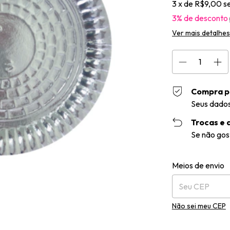
3
x de
R$9,00
s
3% de desconto
Ver mais detalhes
Compra p
Seus dados
Trocas e 
Se não gos
Entregas para o 
Meios de envio
Não sei meu CEP