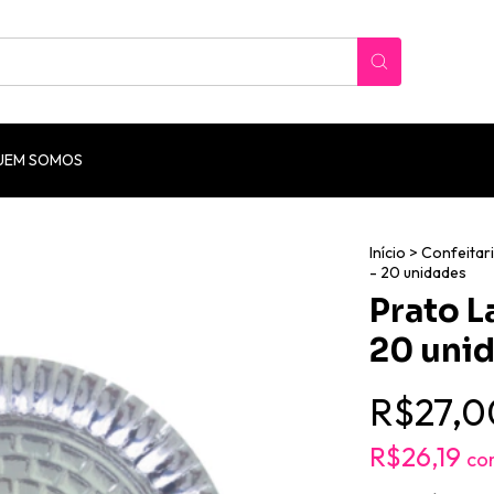
UEM SOMOS
Início
>
Confeitar
- 20 unidades
Prato L
20 uni
R$27,0
R$26,19
co