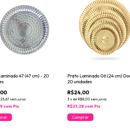
Laminado 47 (47 cm) - 20
Prato Laminado 06 (24 cm) Do
es
20 unidades
,00
R$24,00
25,67
sem juros
3
x
de
R$8,00
sem juros
69
com
Pix
R$23,28
com
Pix