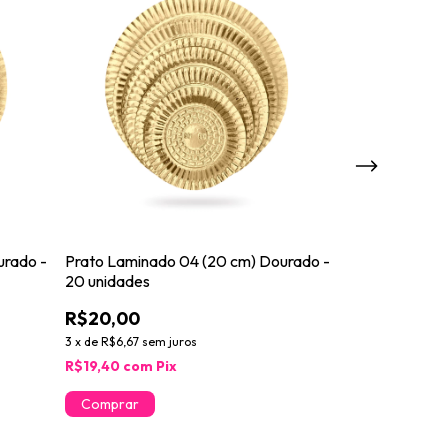
urado -
Prato Laminado 04 (20 cm) Dourado -
Prato Laminad
20 unidades
unidades
R$20,00
R$16,00
3
x
de
R$6,67
sem juros
3
x
de
R$5,33
sem 
R$19,40
com
Pix
R$15,52
com
P