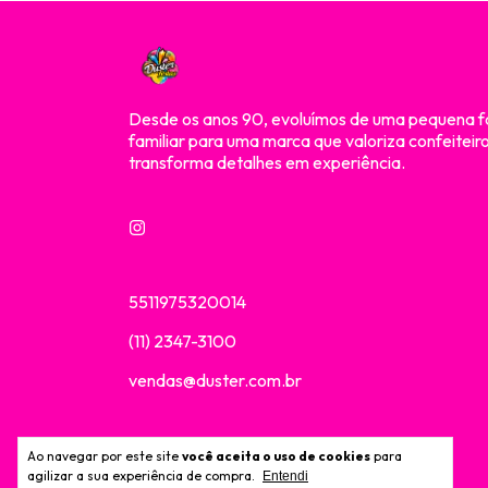
Desde os anos 90, evoluímos de uma pequena f
familiar para uma marca que valoriza confeiteir
transforma detalhes em experiência.
5511975320014
(11) 2347-3100
vendas@duster.com.br
Ao navegar por este site
você aceita o uso de cookies
para
Meios de envio
agilizar a sua experiência de compra.
Entendi