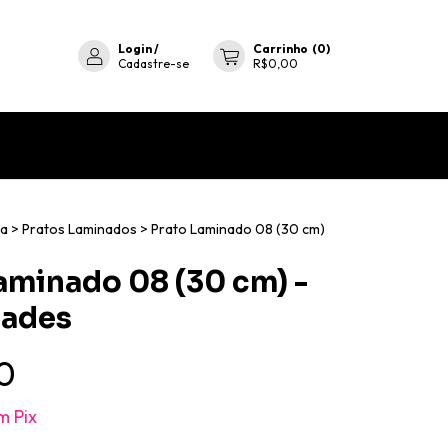
Login
/
Carrinho
(
0
)
Cadastre-se
R$0,00
ia
>
Pratos Laminados
>
Prato Laminado 08 (30 cm)
aminado 08 (30 cm) -
dades
0
m
Pix