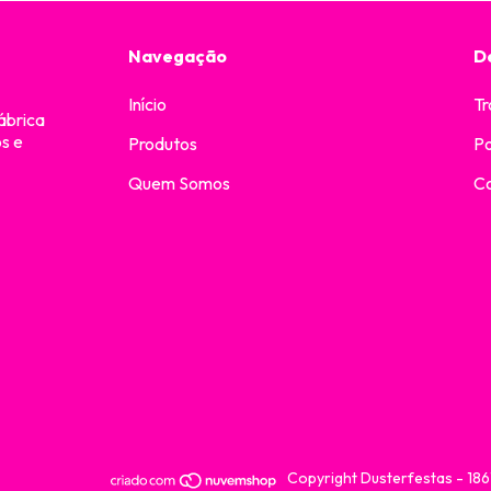
Navegação
D
Início
Tr
ábrica
os e
Produtos
Po
Quem Somos
C
Copyright Dusterfestas - 18