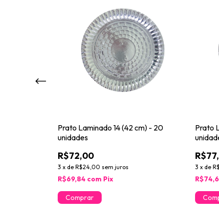
cm) Dourado -
Prato Laminado 14 (42 cm) - 20
Prato 
unidades
unidad
R$72,00
R$77
3
x
de
R$24,00
sem juros
3
x
de
R$
R$69,84
com
Pix
R$74,