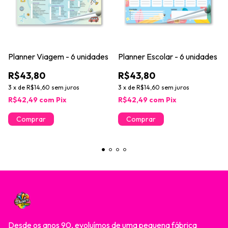
Planner Viagem - 6 unidades
Planner Escolar - 6 unidades
R$43,80
R$43,80
3
x
de
R$14,60
sem juros
3
x
de
R$14,60
sem juros
R$42,49
com
Pix
R$42,49
com
Pix
Desde os anos 90, evoluímos de uma pequena fábrica