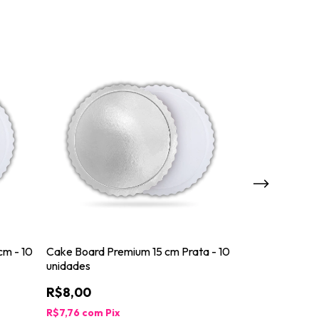
cm - 10
Cake Board Premium 15 cm Prata - 10
Cake Board P
unidades
- 10 unidades
R$8,00
R$31,00
3
x
de
R$10,33
se
R$7,76
com
Pix