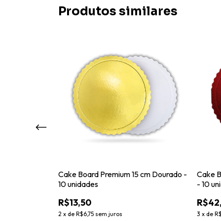
Produtos similares
0 cm Dourado
Cake Board Premium 15 cm Dourado -
Cake B
10 unidades
- 10 un
R$13,50
R$42
2
x
de
R$6,75
sem juros
3
x
de
R