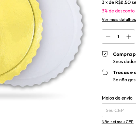
3
x de
R$8,50
s
3% de desconto
Ver mais detalhes
Compra p
Seus dados
Trocas e 
Se não gos
Entregas para o 
Meios de envio
Não sei meu CEP