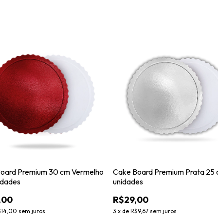
oard Premium 30 cm Vermelho
Cake Board Premium Prata 25 
idades
unidades
,00
R$29,00
$14,00
sem juros
3
x
de
R$9,67
sem juros