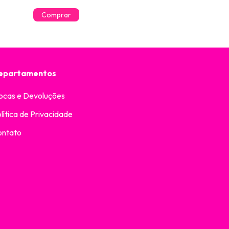
R$30,07
com
P
epartamentos
ocas e Devoluções
lítica de Privacidade
ontato