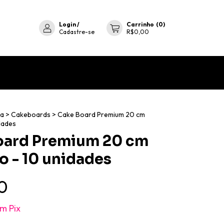
Login
/
Carrinho
(
0
)
Cadastre-se
R$0,00
ia
>
Cakeboards
>
Cake Board Premium 20 cm
dades
oard Premium 20 cm
 - 10 unidades
0
om
Pix