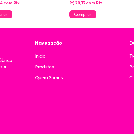
74
com
Pix
R$28,13
com
Pix
Navegação
D
Início
Tr
ábrica
os e
Produtos
Po
Quem Somos
C