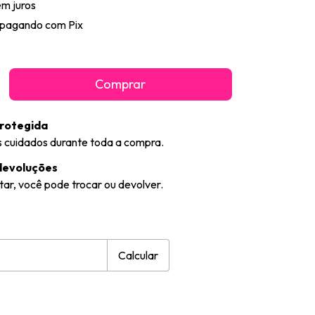
em juros
pagando com Pix
rotegida
 cuidados durante toda a compra.
devoluções
tar, você pode trocar ou devolver.
CEP:
Alterar CEP
Calcular