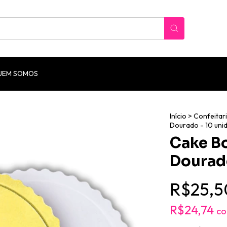
UEM SOMOS
Início
>
Confeitar
Dourado - 10 uni
Cake B
Dourado
R$25,5
R$24,74
c