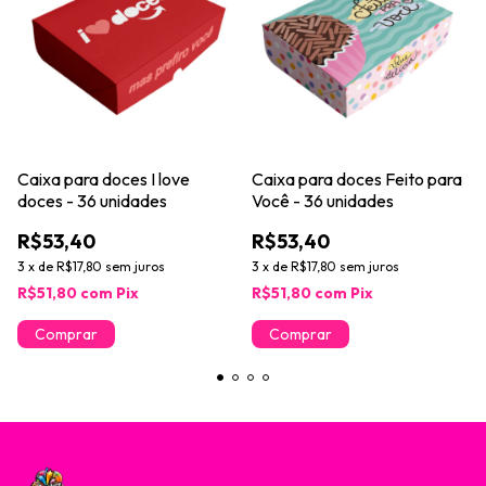
Caixa para doces I love
Caixa para doces Feito para
doces - 36 unidades
Você - 36 unidades
R$53,40
R$53,40
3
x
de
R$17,80
sem juros
3
x
de
R$17,80
sem juros
R$51,80
com
Pix
R$51,80
com
Pix